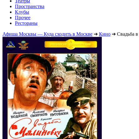
Театры
Пространства
Клубы
Прочее
Рестораны
Афиша Москвы — Куда сходить в Москве
➔
Кино
➔
Свадьба 