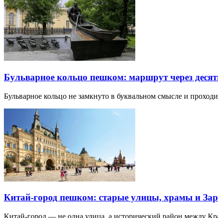
Бульварное кольцо пешком: маршрут через десят
Бульварное кольцо не замкнуто в буквальном смысле и прохо
Китай-город пешком: старые улицы, храмы и Зар
Китай-город — не одна улица, а исторический район между К