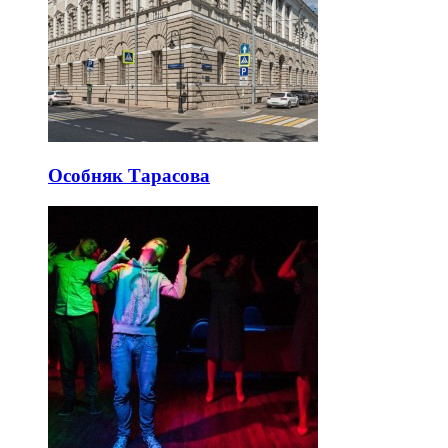
Особняк Тарасова