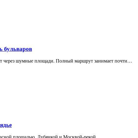
ь бульваров
дит через шумные площади. Полный маршрут занимает почти…
ядье
расной площадью, Лубянкой и Москвой-рекой.