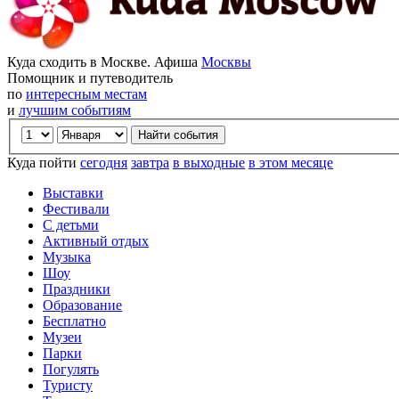
Куда сходить в Москве. Афиша
Москвы
Помощник и путеводитель
по
интересным местам
и
лучшим событиям
Куда пойти
сегодня
завтра
в выходные
в этом месяце
Выставки
Фестивали
С детьми
Активный отдых
Музыка
Шоу
Праздники
Образование
Бесплатно
Музеи
Парки
Погулять
Туристу