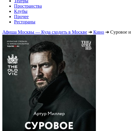
Театры
Пространства
Клубы
Прочее
Рестораны
Афиша Москвы — Куда сходить в Москве
➔
Кино
➔
Суровое 