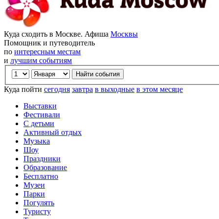
Куда сходить в Москве. Афиша
Москвы
Помощник и путеводитель
по
интересным местам
и
лучшим событиям
Куда пойти
сегодня
завтра
в выходные
в этом месяце
Выставки
Фестивали
С детьми
Активный отдых
Музыка
Шоу
Праздники
Образование
Бесплатно
Музеи
Парки
Погулять
Туристу