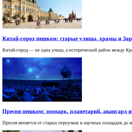
Китай-город пешком: старые улицы, храмы и Зар
Китай-город — не одна улица, а исторический район между К
Пресня пешком: зоопарк, планетарий, авангард 
Пресня меняется от старых переулков и научных площадок до 