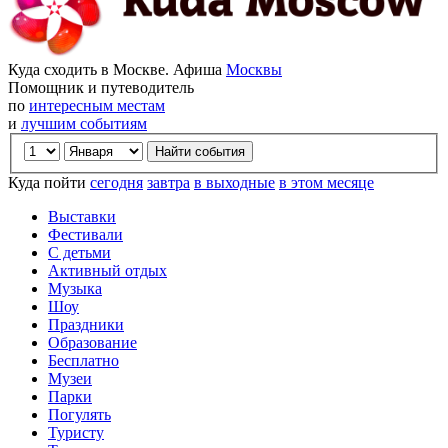
Куда сходить в Москве. Афиша
Москвы
Помощник и путеводитель
по
интересным местам
и
лучшим событиям
Куда пойти
сегодня
завтра
в выходные
в этом месяце
Выставки
Фестивали
С детьми
Активный отдых
Музыка
Шоу
Праздники
Образование
Бесплатно
Музеи
Парки
Погулять
Туристу