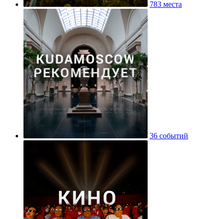
783 места
36 событий