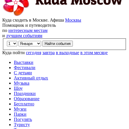
Куда сходить в Москве. Афиша
Москвы
Помощник и путеводитель
по
интересным местам
и
лучшим событиям
Куда пойти
сегодня
завтра
в выходные
в этом месяце
Выставки
Фестивали
С детьми
Активный отдых
Музыка
Шоу
Праздники
Образование
Бесплатно
Музеи
Парки
Погулять
Туристу