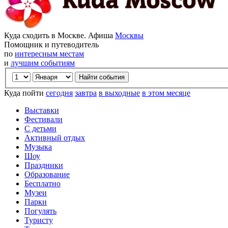
Куда сходить в Москве. Афиша
Москвы
Помощник и путеводитель
по
интересным местам
и
лучшим событиям
Куда пойти
сегодня
завтра
в выходные
в этом месяце
Выставки
Фестивали
С детьми
Активный отдых
Музыка
Шоу
Праздники
Образование
Бесплатно
Музеи
Парки
Погулять
Туристу