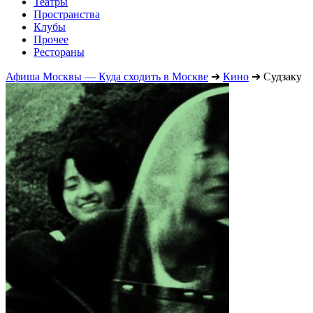
Театры
Пространства
Клубы
Прочее
Рестораны
Афиша Москвы — Куда сходить в Москве
➔
Кино
➔
Судзаку