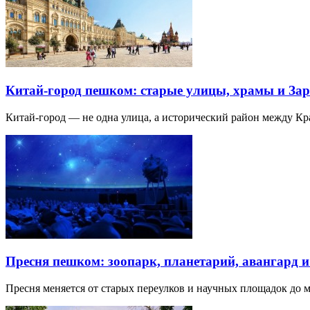
Китай-город пешком: старые улицы, храмы и Зар
Китай-город — не одна улица, а исторический район между К
Пресня пешком: зоопарк, планетарий, авангард 
Пресня меняется от старых переулков и научных площадок до 