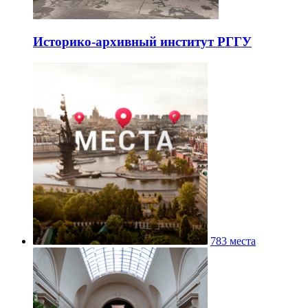
Историко-архивный институт РГГУ
783 места