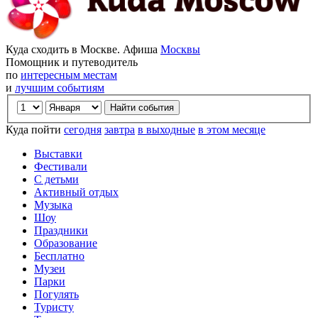
Куда сходить в Москве. Афиша
Москвы
Помощник и путеводитель
по
интересным местам
и
лучшим событиям
Куда пойти
сегодня
завтра
в выходные
в этом месяце
Выставки
Фестивали
С детьми
Активный отдых
Музыка
Шоу
Праздники
Образование
Бесплатно
Музеи
Парки
Погулять
Туристу