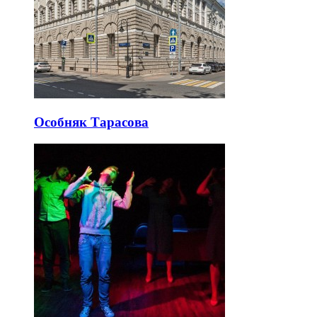
Особняк Тарасова