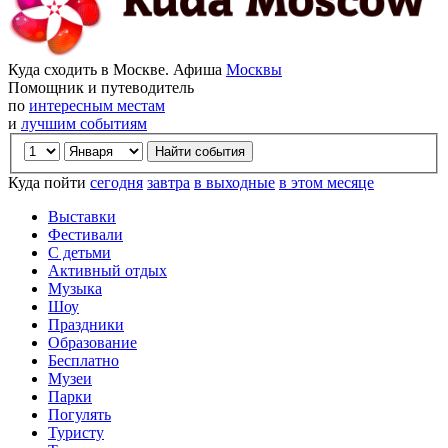
Куда сходить в Москве. Афиша
Москвы
Помощник и путеводитель
по
интересным местам
и
лучшим событиям
Куда пойти
сегодня
завтра
в выходные
в этом месяце
Выставки
Фестивали
С детьми
Активный отдых
Музыка
Шоу
Праздники
Образование
Бесплатно
Музеи
Парки
Погулять
Туристу