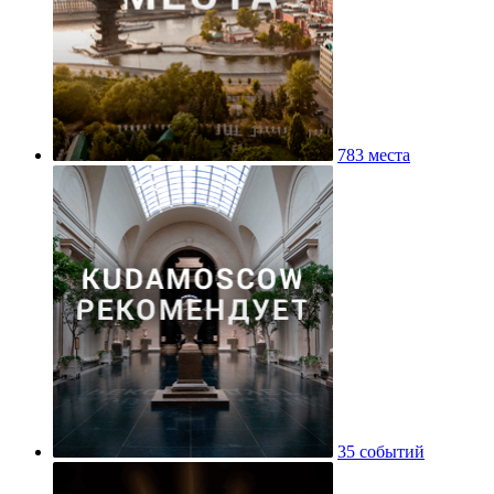
783 места
35 событий