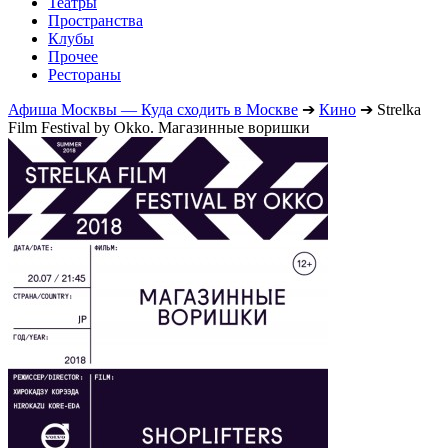
Театры
Пространства
Клубы
Прочее
Рестораны
Афиша Москвы — Куда сходить в Москве
➔
Кино
➔
Strelka
Film Festival by Okko. Магазинные воришки