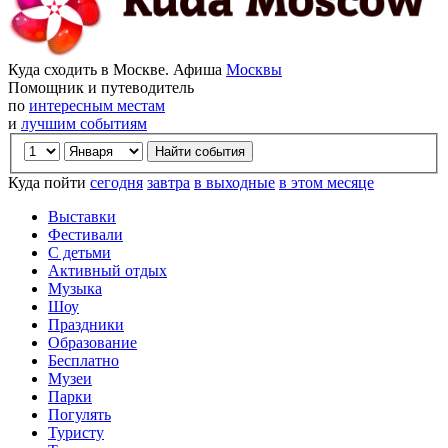
Куда сходить в Москве. Афиша
Москвы
Помощник и путеводитель
по
интересным местам
и
лучшим событиям
Куда пойти
сегодня
завтра
в выходные
в этом месяце
Выставки
Фестивали
С детьми
Активный отдых
Музыка
Шоу
Праздники
Образование
Бесплатно
Музеи
Парки
Погулять
Туристу