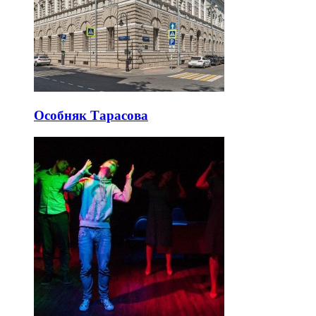
Особняк Тарасова