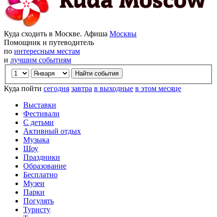
Куда сходить в Москве. Афиша
Москвы
Помощник и путеводитель
по
интересным местам
и
лучшим событиям
Куда пойти
сегодня
завтра
в выходные
в этом месяце
Выставки
Фестивали
С детьми
Активный отдых
Музыка
Шоу
Праздники
Образование
Бесплатно
Музеи
Парки
Погулять
Туристу