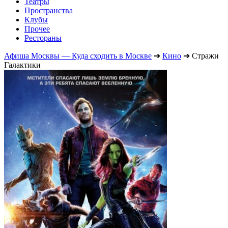
Театры
Пространства
Клубы
Прочее
Рестораны
Афиша Москвы — Куда сходить в Москве
➔
Кино
➔
Стражи
Галактики