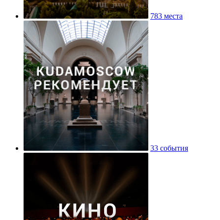
783 места
33 события