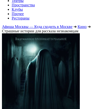
Театры
Пространства
Клубы
Прочее
Рестораны
Афиша Москвы — Куда сходить в Москве
➔
Кино
➔
Страшные истории для рассказа незнакомцам