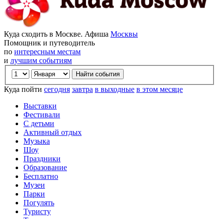
Куда сходить в Москве. Афиша
Москвы
Помощник и путеводитель
по
интересным местам
и
лучшим событиям
Куда пойти
сегодня
завтра
в выходные
в этом месяце
Выставки
Фестивали
С детьми
Активный отдых
Музыка
Шоу
Праздники
Образование
Бесплатно
Музеи
Парки
Погулять
Туристу