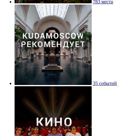
783 места
35 событий