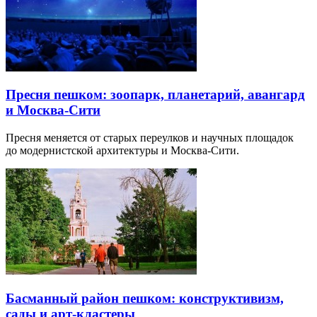
Пресня пешком: зоопарк, планетарий, авангард
и Москва-Сити
Пресня меняется от старых переулков и научных площадок
до модернистской архитектуры и Москва-Сити.
Басманный район пешком: конструктивизм,
сады и арт-кластеры