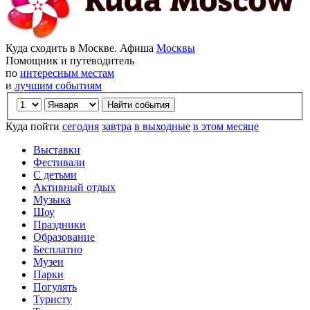
Куда сходить в Москве. Афиша
Москвы
Помощник и путеводитель
по
интересным местам
и
лучшим событиям
Куда пойти
сегодня
завтра
в выходные
в этом месяце
Выставки
Фестивали
С детьми
Активный отдых
Музыка
Шоу
Праздники
Образование
Бесплатно
Музеи
Парки
Погулять
Туристу