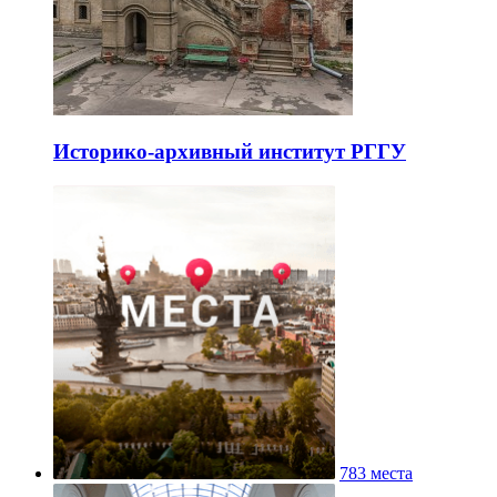
Историко-архивный институт РГГУ
783 места