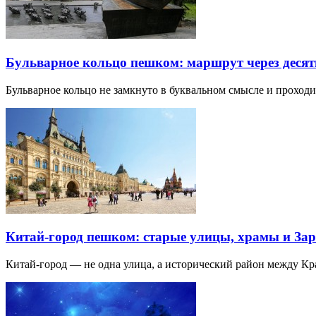
Бульварное кольцо пешком: маршрут через десят
Бульварное кольцо не замкнуто в буквальном смысле и прохо
Китай-город пешком: старые улицы, храмы и Зар
Китай-город — не одна улица, а исторический район между К