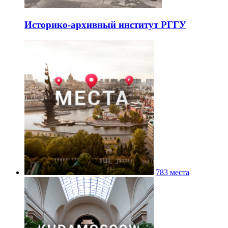
Историко-архивный институт РГГУ
783 места