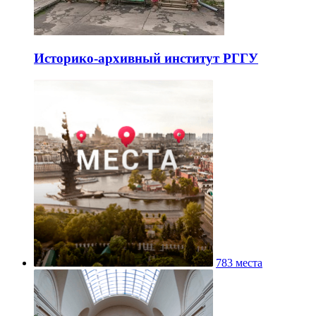
Историко-архивный институт РГГУ
783 места