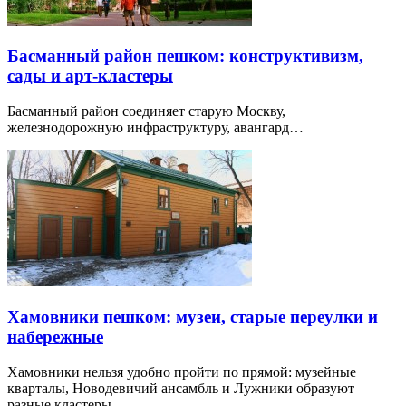
Басманный район пешком: конструктивизм,
сады и арт-кластеры
Басманный район соединяет старую Москву,
железнодорожную инфраструктуру, авангард…
Хамовники пешком: музеи, старые переулки и
набережные
Хамовники нельзя удобно пройти по прямой: музейные
кварталы, Новодевичий ансамбль и Лужники образуют
разные кластеры.