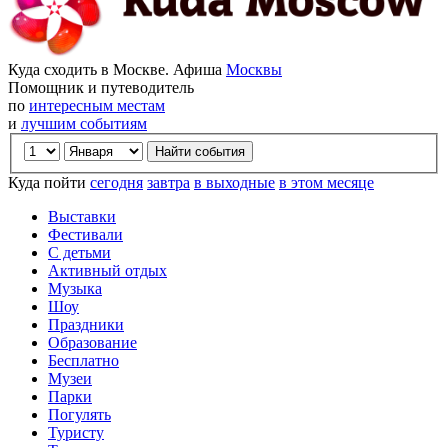
Куда сходить в Москве. Афиша
Москвы
Помощник и путеводитель
по
интересным местам
и
лучшим событиям
Куда пойти
сегодня
завтра
в выходные
в этом месяце
Выставки
Фестивали
С детьми
Активный отдых
Музыка
Шоу
Праздники
Образование
Бесплатно
Музеи
Парки
Погулять
Туристу