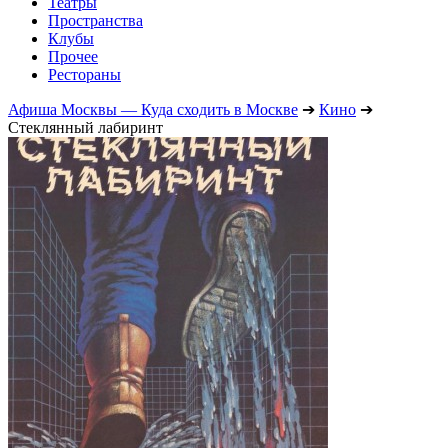
Театры
Пространства
Клубы
Прочее
Рестораны
Афиша Москвы — Куда сходить в Москве
➔
Кино
➔
Стеклянный лабиринт