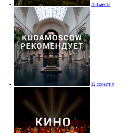
783 места
32 события