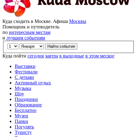
Куда сходить в Москве. Афиша
Москвы
Помощник и путеводитель
по
интересным местам
и
лучшим событиям
Куда пойти
сегодня
завтра
в выходные
в этом месяце
Выставки
Фестивали
С детьми
Активный отдых
Музыка
Шоу
Праздники
Образование
Бесплатно
Музеи
Парки
Погулять
Туристу