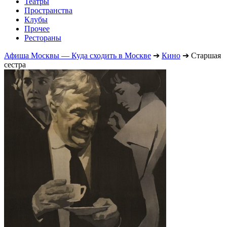
Театры
Пространства
Клубы
Прочее
Рестораны
Афиша Москвы — Куда сходить в Москве
➔
Кино
➔
Старшая
сестра