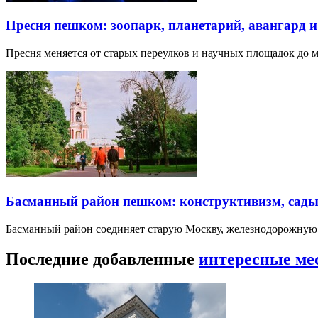
Пресня пешком: зоопарк, планетарий, авангард 
Пресня меняется от старых переулков и научных площадок до 
Басманный район пешком: конструктивизм, сады
Басманный район соединяет старую Москву, железнодорожную
Последние добавленные
интересные ме