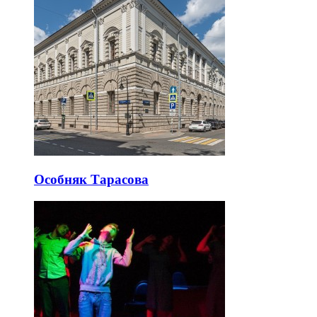
Особняк Тарасова