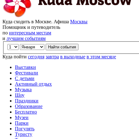
Куда сходить в Москве. Афиша
Москвы
Помощник и путеводитель
по
интересным местам
и
лучшим событиям
Куда пойти
сегодня
завтра
в выходные
в этом месяце
Выставки
Фестивали
С детьми
Активный отдых
Музыка
Шоу
Праздники
Образование
Бесплатно
Музеи
Парки
Погулять
Туристу