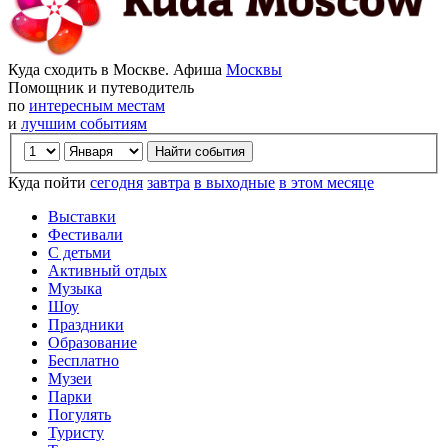
Куда сходить в Москве. Афиша
Москвы
Помощник и путеводитель
по
интересным местам
и
лучшим событиям
Куда пойти
сегодня
завтра
в выходные
в этом месяце
Выставки
Фестивали
С детьми
Активный отдых
Музыка
Шоу
Праздники
Образование
Бесплатно
Музеи
Парки
Погулять
Туристу