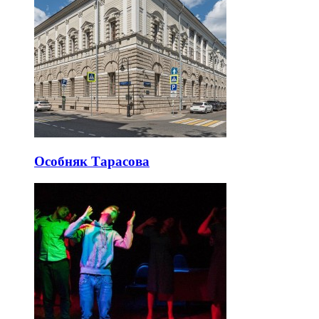
Особняк Тарасова