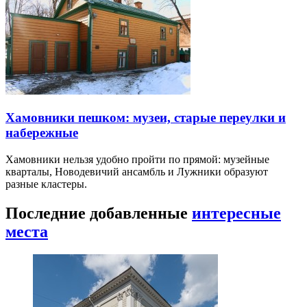
Хамовники пешком: музеи, старые переулки и
набережные
Хамовники нельзя удобно пройти по прямой: музейные
кварталы, Новодевичий ансамбль и Лужники образуют
разные кластеры.
Последние добавленные
интересные
места