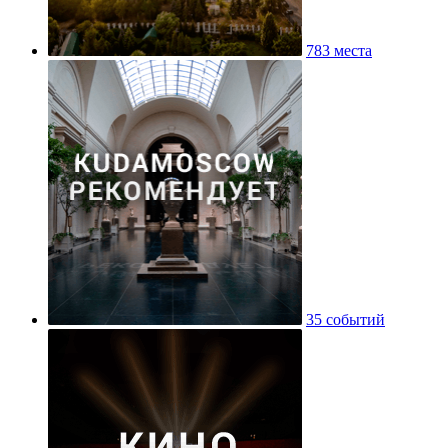
783 места
35 событий