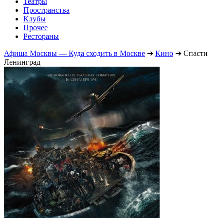
Театры
Пространства
Клубы
Прочее
Рестораны
Афиша Москвы — Куда сходить в Москве
➔
Кино
➔
Спасти
Ленинград