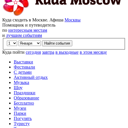
Куда сходить в Москве. Афиша
Москвы
Помощник и путеводитель
по
интересным местам
и
лучшим событиям
Куда пойти
сегодня
завтра
в выходные
в этом месяце
Выставки
Фестивали
С детьми
Активный отдых
Музыка
Шоу
Праздники
Образование
Бесплатно
Музеи
Парки
Погулять
Туристу