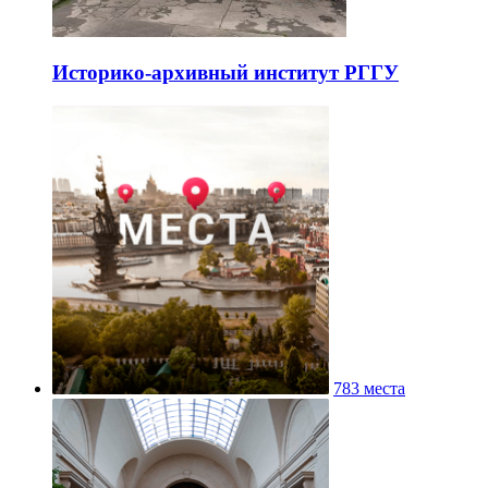
Историко-архивный институт РГГУ
783 места