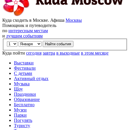
Куда сходить в Москве. Афиша
Москвы
Помощник и путеводитель
по
интересным местам
и
лучшим событиям
Куда пойти
сегодня
завтра
в выходные
в этом месяце
Выставки
Фестивали
С детьми
Активный отдых
Музыка
Шоу
Праздники
Образование
Бесплатно
Музеи
Парки
Погулять
Туристу