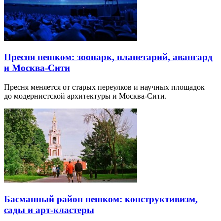
Пресня пешком: зоопарк, планетарий, авангард
и Москва-Сити
Пресня меняется от старых переулков и научных площадок
до модернистской архитектуры и Москва-Сити.
Басманный район пешком: конструктивизм,
сады и арт-кластеры