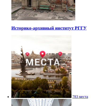
Историко-архивный институт РГГУ
783 места