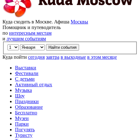
Куда сходить в Москве. Афиша
Москвы
Помощник и путеводитель
по
интересным местам
и
лучшим событиям
Куда пойти
сегодня
завтра
в выходные
в этом месяце
Выставки
Фестивали
С детьми
Активный отдых
Музыка
Шоу
Праздники
Образование
Бесплатно
Музеи
Парки
Погулять
Туристу