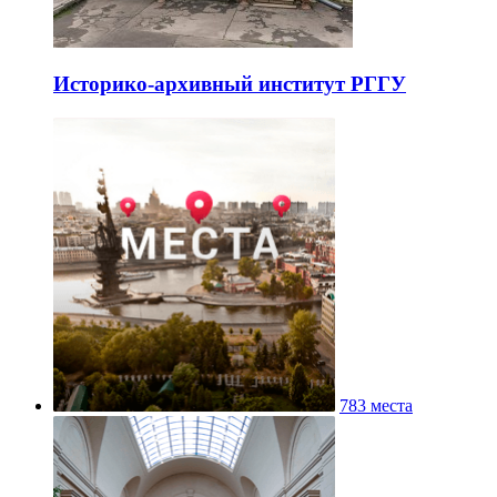
Историко-архивный институт РГГУ
783 места