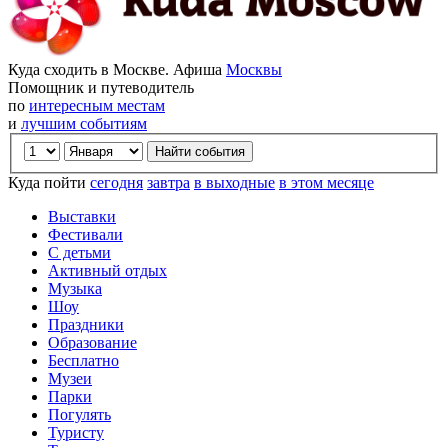
Куда сходить в Москве. Афиша
Москвы
Помощник и путеводитель
по
интересным местам
и
лучшим событиям
Куда пойти
сегодня
завтра
в выходные
в этом месяце
Выставки
Фестивали
С детьми
Активный отдых
Музыка
Шоу
Праздники
Образование
Бесплатно
Музеи
Парки
Погулять
Туристу