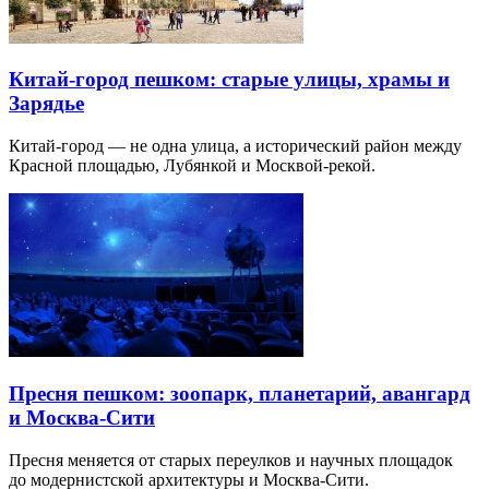
Китай-город пешком: старые улицы, храмы и
Зарядье
Китай-город — не одна улица, а исторический район между
Красной площадью, Лубянкой и Москвой-рекой.
Пресня пешком: зоопарк, планетарий, авангард
и Москва-Сити
Пресня меняется от старых переулков и научных площадок
до модернистской архитектуры и Москва-Сити.