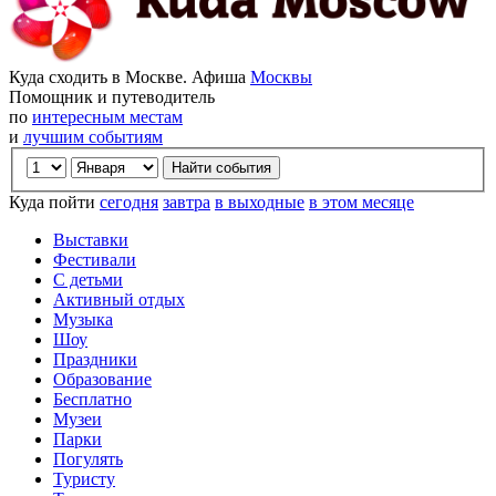
Куда сходить в Москве. Афиша
Москвы
Помощник и путеводитель
по
интересным местам
и
лучшим событиям
Куда пойти
сегодня
завтра
в выходные
в этом месяце
Выставки
Фестивали
С детьми
Активный отдых
Музыка
Шоу
Праздники
Образование
Бесплатно
Музеи
Парки
Погулять
Туристу