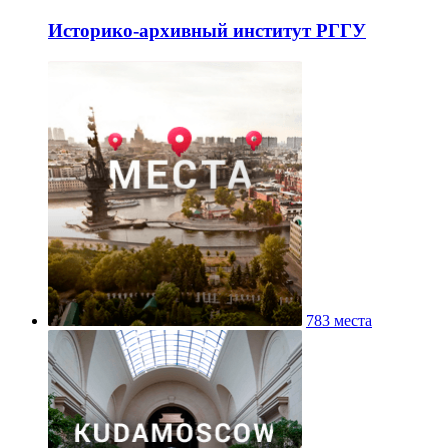
Историко-архивный институт РГГУ
783 места