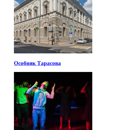
Особняк Тарасова