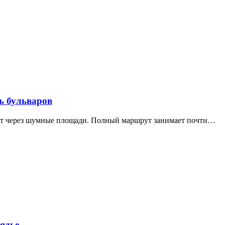
ь бульваров
дит через шумные площади. Полный маршрут занимает почти…
ядье