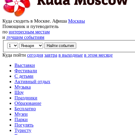
Куда сходить в Москве. Афиша
Москвы
Помощник и путеводитель
по
интересным местам
и
лучшим событиям
Куда пойти
сегодня
завтра
в выходные
в этом месяце
Выставки
Фестивали
С детьми
Активный отдых
Музыка
Шоу
Праздники
Образование
Бесплатно
Музеи
Парки
Погулять
Туристу