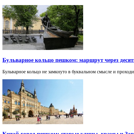
Бульварное кольцо пешком: маршрут через десят
Бульварное кольцо не замкнуто в буквальном смысле и прохо
Китай-город пешком: старые улицы, храмы и Зар