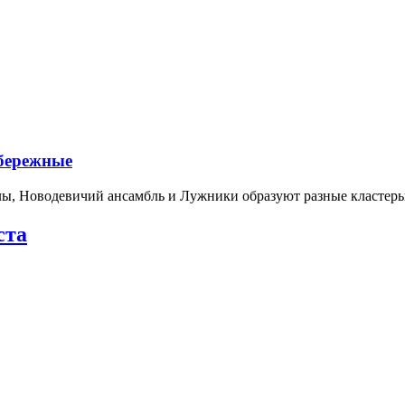
абережные
лы, Новодевичий ансамбль и Лужники образуют разные кластеры
ста