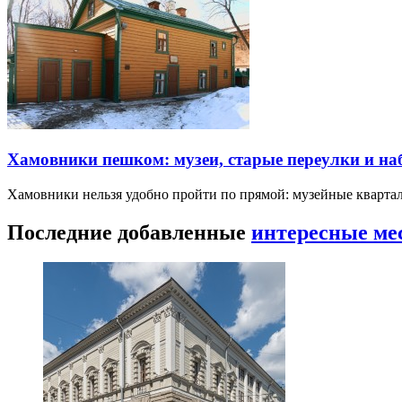
Хамовники пешком: музеи, старые переулки и н
Хамовники нельзя удобно пройти по прямой: музейные кварта
Последние добавленные
интересные ме