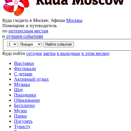
Куда сходить в Москве. Афиша
Москвы
Помощник и путеводитель
по
интересным местам
и
лучшим событиям
Куда пойти
сегодня
завтра
в выходные
в этом месяце
Выставки
Фестивали
С детьми
Активный отдых
Музыка
Шоу
Праздники
Образование
Бесплатно
Музеи
Парки
Погулять
Туристу