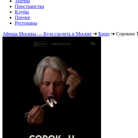
Театры
Пространства
Клубы
Прочее
Рестораны
Афиша Москвы — Куда сходить в Москве
➔
Кино
➔
Сорокин 