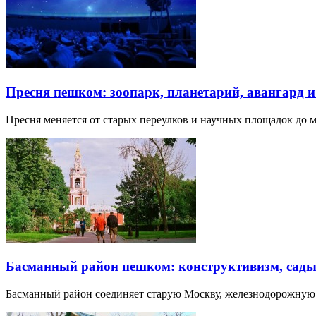
Пресня пешком: зоопарк, планетарий, авангард 
Пресня меняется от старых переулков и научных площадок до 
Басманный район пешком: конструктивизм, сады
Басманный район соединяет старую Москву, железнодорожную