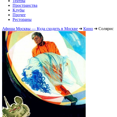
Театры
Пространства
Клубы
Прочее
Рестораны
Афиша Москвы — Куда сходить в Москве
➔
Кино
➔
Солярис