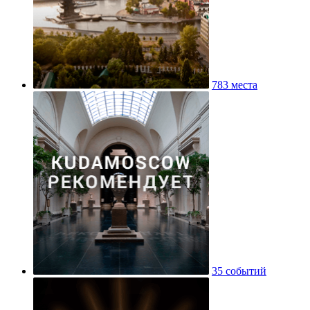
783 места
35 событий