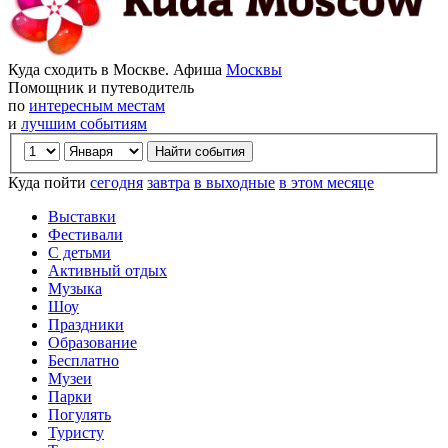
Куда сходить в Москве. Афиша
Москвы
Помощник и путеводитель
по
интересным местам
и
лучшим событиям
Куда пойти
сегодня
завтра
в выходные
в этом месяце
Выставки
Фестивали
С детьми
Активный отдых
Музыка
Шоу
Праздники
Образование
Бесплатно
Музеи
Парки
Погулять
Туристу