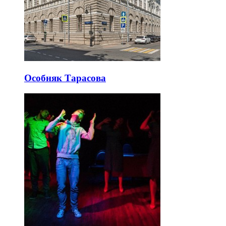
Особняк Тарасова