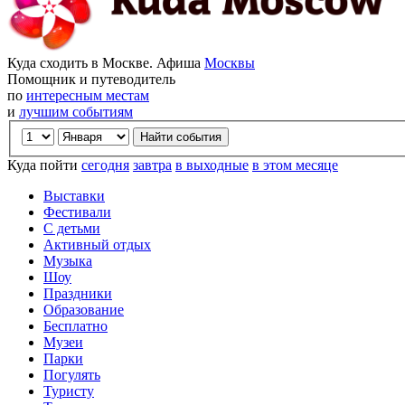
Куда сходить в Москве. Афиша
Москвы
Помощник и путеводитель
по
интересным местам
и
лучшим событиям
Куда пойти
сегодня
завтра
в выходные
в этом месяце
Выставки
Фестивали
С детьми
Активный отдых
Музыка
Шоу
Праздники
Образование
Бесплатно
Музеи
Парки
Погулять
Туристу