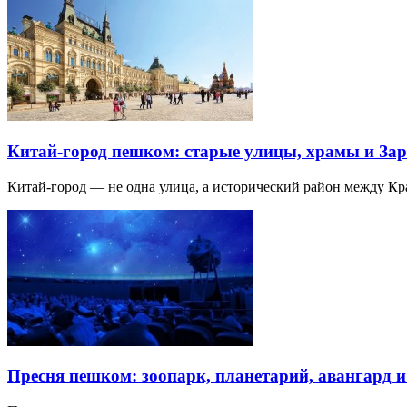
Китай-город пешком: старые улицы, храмы и Зар
Китай-город — не одна улица, а исторический район между К
Пресня пешком: зоопарк, планетарий, авангард 