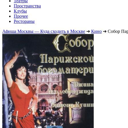
Театры
Пространства
Клубы
Прочее
Рестораны
Афиша Москвы — Куда сходить в Москве
➔
Кино
➔
Собор Па