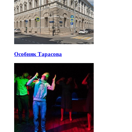
Особняк Тарасова