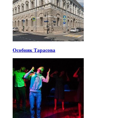
Особняк Тарасова