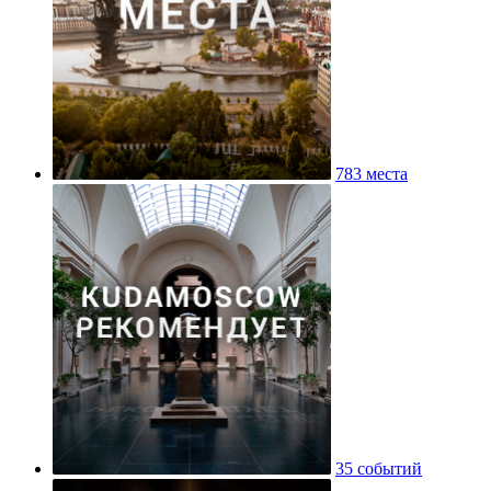
783 места
35 событий