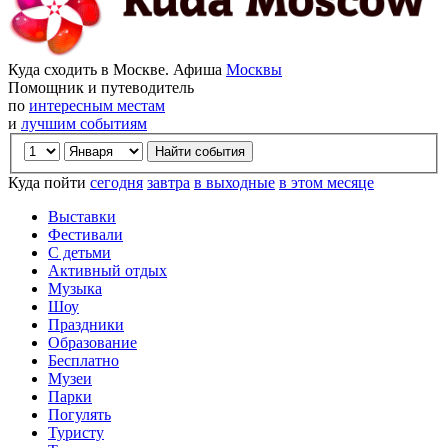
Куда сходить в Москве. Афиша
Москвы
Помощник и путеводитель
по
интересным местам
и
лучшим событиям
Куда пойти
сегодня
завтра
в выходные
в этом месяце
Выставки
Фестивали
С детьми
Активный отдых
Музыка
Шоу
Праздники
Образование
Бесплатно
Музеи
Парки
Погулять
Туристу