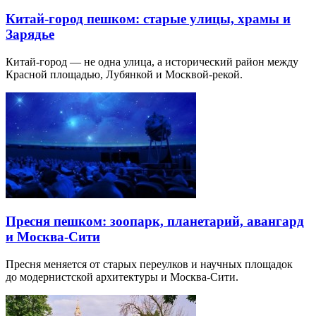
Китай-город пешком: старые улицы, храмы и
Зарядье
Китай-город — не одна улица, а исторический район между
Красной площадью, Лубянкой и Москвой-рекой.
Пресня пешком: зоопарк, планетарий, авангард
и Москва-Сити
Пресня меняется от старых переулков и научных площадок
до модернистской архитектуры и Москва-Сити.