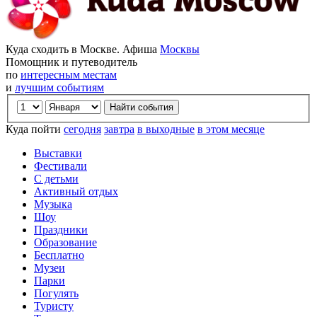
Куда сходить в Москве. Афиша
Москвы
Помощник и путеводитель
по
интересным местам
и
лучшим событиям
Куда пойти
сегодня
завтра
в выходные
в этом месяце
Выставки
Фестивали
С детьми
Активный отдых
Музыка
Шоу
Праздники
Образование
Бесплатно
Музеи
Парки
Погулять
Туристу