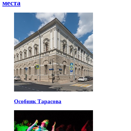
места
Особняк Тарасова