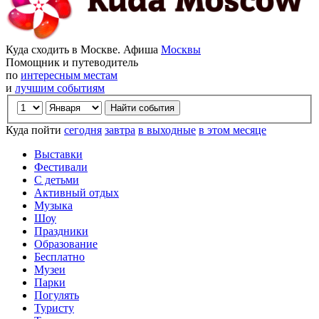
Куда сходить в Москве. Афиша
Москвы
Помощник и путеводитель
по
интересным местам
и
лучшим событиям
Куда пойти
сегодня
завтра
в выходные
в этом месяце
Выставки
Фестивали
С детьми
Активный отдых
Музыка
Шоу
Праздники
Образование
Бесплатно
Музеи
Парки
Погулять
Туристу