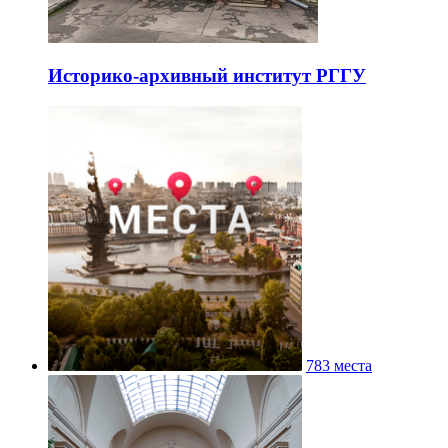
Историко-архивный институт РГГУ
783 места