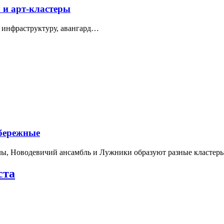
 и арт-кластеры
 инфраструктуру, авангард…
абережные
лы, Новодевичий ансамбль и Лужники образуют разные кластеры
ста