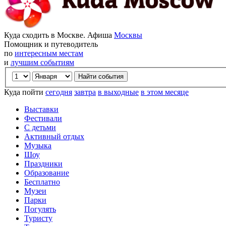
Куда сходить в Москве. Афиша
Москвы
Помощник и путеводитель
по
интересным местам
и
лучшим событиям
Куда пойти
сегодня
завтра
в выходные
в этом месяце
Выставки
Фестивали
С детьми
Активный отдых
Музыка
Шоу
Праздники
Образование
Бесплатно
Музеи
Парки
Погулять
Туристу