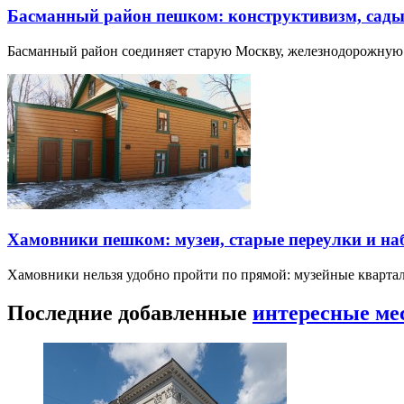
Басманный район пешком: конструктивизм, сады
Басманный район соединяет старую Москву, железнодорожную
Хамовники пешком: музеи, старые переулки и н
Хамовники нельзя удобно пройти по прямой: музейные кварта
Последние добавленные
интересные ме