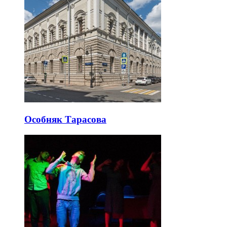
Особняк Тарасова