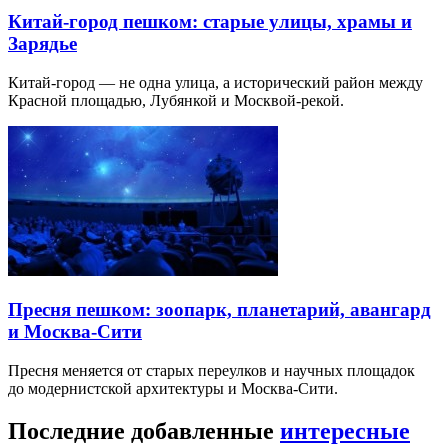
Китай-город пешком: старые улицы, храмы и
Зарядье
Китай-город — не одна улица, а исторический район между
Красной площадью, Лубянкой и Москвой-рекой.
Пресня пешком: зоопарк, планетарий, авангард
и Москва-Сити
Пресня меняется от старых переулков и научных площадок
до модернистской архитектуры и Москва-Сити.
Последние добавленные
интересные