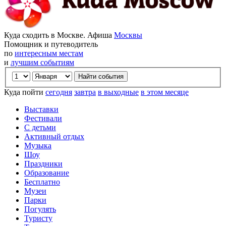
Куда сходить в Москве. Афиша
Москвы
Помощник и путеводитель
по
интересным местам
и
лучшим событиям
Куда пойти
сегодня
завтра
в выходные
в этом месяце
Выставки
Фестивали
С детьми
Активный отдых
Музыка
Шоу
Праздники
Образование
Бесплатно
Музеи
Парки
Погулять
Туристу