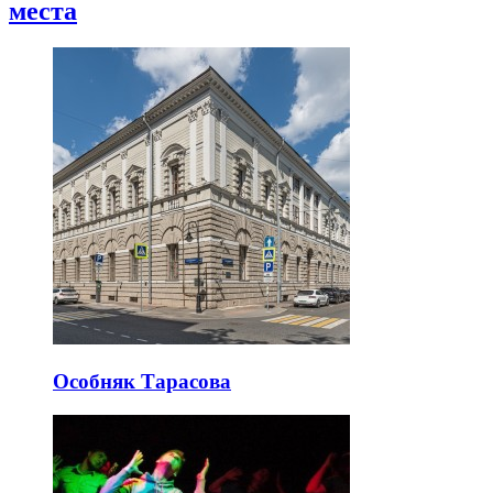
места
Особняк Тарасова