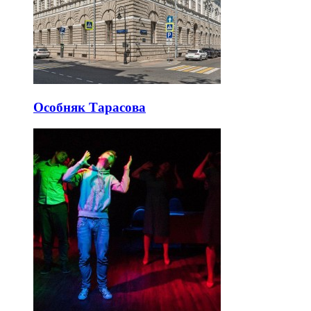
Особняк Тарасова