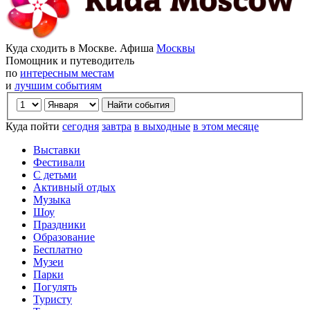
Куда сходить в Москве. Афиша
Москвы
Помощник и путеводитель
по
интересным местам
и
лучшим событиям
Куда пойти
сегодня
завтра
в выходные
в этом месяце
Выставки
Фестивали
С детьми
Активный отдых
Музыка
Шоу
Праздники
Образование
Бесплатно
Музеи
Парки
Погулять
Туристу