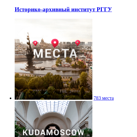
Историко-архивный институт РГГУ
783 места