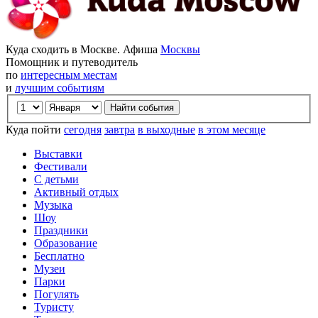
Куда сходить в Москве. Афиша
Москвы
Помощник и путеводитель
по
интересным местам
и
лучшим событиям
Куда пойти
сегодня
завтра
в выходные
в этом месяце
Выставки
Фестивали
С детьми
Активный отдых
Музыка
Шоу
Праздники
Образование
Бесплатно
Музеи
Парки
Погулять
Туристу