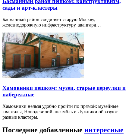
Басманный район пешком: конструктивизм,
сады и арт-кластеры
Басманный район соединяет старую Москву,
железнодорожную инфраструктуру, авангард…
Хамовники пешком: музеи, старые переулки и
набережные
Хамовники нельзя удобно пройти по прямой: музейные
кварталы, Новодевичий ансамбль и Лужники образуют
разные кластеры.
Последние добавленные
интересные