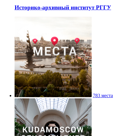
Историко-архивный институт РГГУ
783 места