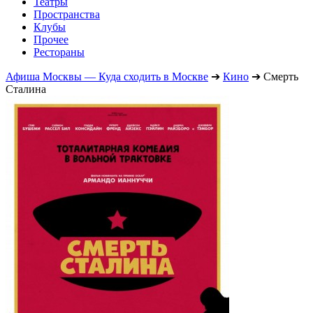
Театры
Пространства
Клубы
Прочее
Рестораны
Афиша Москвы — Куда сходить в Москве
➔
Кино
➔
Смерть
Сталина