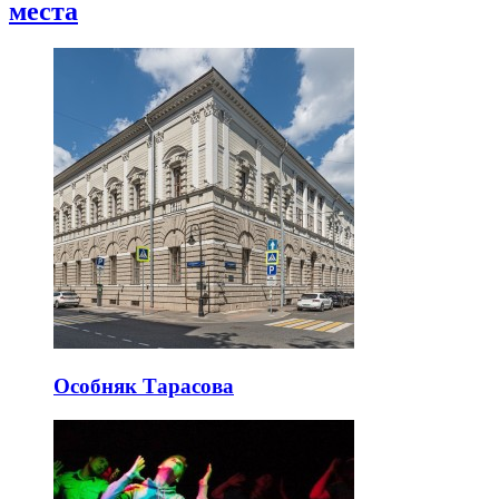
места
Особняк Тарасова