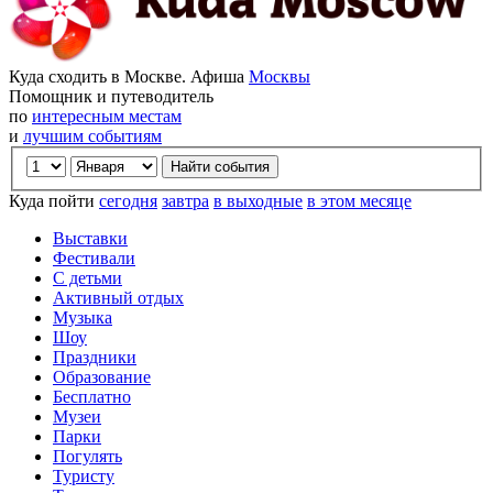
Куда сходить в Москве. Афиша
Москвы
Помощник и путеводитель
по
интересным местам
и
лучшим событиям
Куда пойти
сегодня
завтра
в выходные
в этом месяце
Выставки
Фестивали
С детьми
Активный отдых
Музыка
Шоу
Праздники
Образование
Бесплатно
Музеи
Парки
Погулять
Туристу