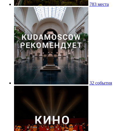
783 места
32 события