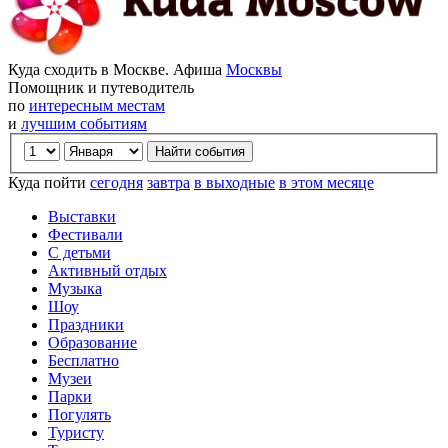
Куда сходить в Москве. Афиша
Москвы
Помощник и путеводитель
по
интересным местам
и
лучшим событиям
Куда пойти
сегодня
завтра
в выходные
в этом месяце
Выставки
Фестивали
С детьми
Активный отдых
Музыка
Шоу
Праздники
Образование
Бесплатно
Музеи
Парки
Погулять
Туристу