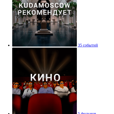
35 событий
5 фильмов