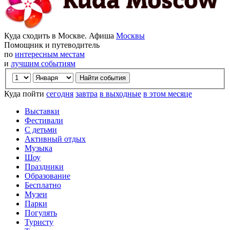
Куда сходить в Москве. Афиша
Москвы
Помощник и путеводитель
по
интересным местам
и
лучшим событиям
Куда пойти
сегодня
завтра
в выходные
в этом месяце
Выставки
Фестивали
С детьми
Активный отдых
Музыка
Шоу
Праздники
Образование
Бесплатно
Музеи
Парки
Погулять
Туристу