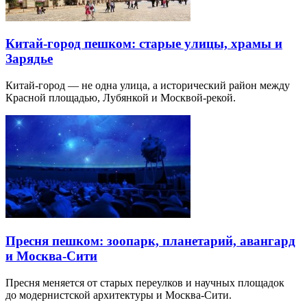
Китай-город пешком: старые улицы, храмы и
Зарядье
Китай-город — не одна улица, а исторический район между
Красной площадью, Лубянкой и Москвой-рекой.
Пресня пешком: зоопарк, планетарий, авангард
и Москва-Сити
Пресня меняется от старых переулков и научных площадок
до модернистской архитектуры и Москва-Сити.