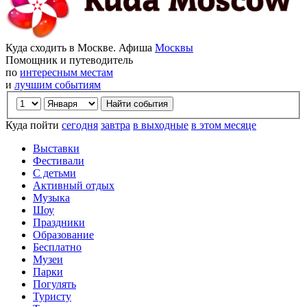
Куда сходить в Москве. Афиша
Москвы
Помощник и путеводитель
по
интересным местам
и
лучшим событиям
Куда пойти
сегодня
завтра
в выходные
в этом месяце
Выставки
Фестивали
С детьми
Активный отдых
Музыка
Шоу
Праздники
Образование
Бесплатно
Музеи
Парки
Погулять
Туристу