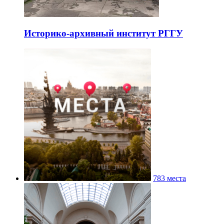
Историко-архивный институт РГГУ
783 места