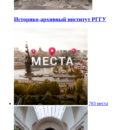
Историко-архивный институт РГГУ
783 места