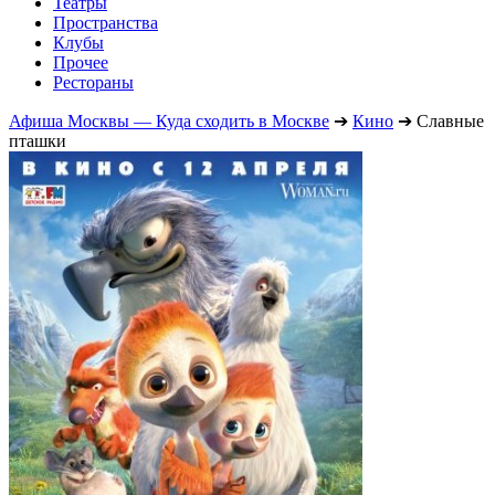
Театры
Пространства
Клубы
Прочее
Рестораны
Афиша Москвы — Куда сходить в Москве
➔
Кино
➔
Славные
пташки