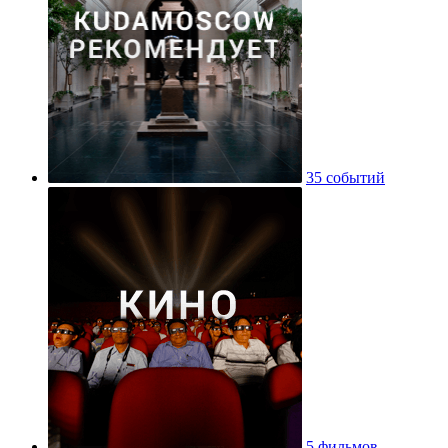
35 событий
5 фильмов