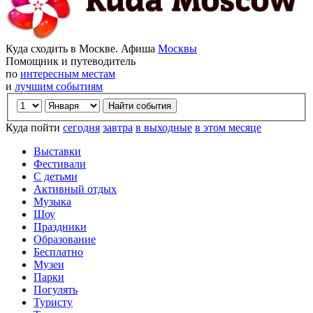
Куда сходить в Москве. Афиша
Москвы
Помощник и путеводитель
по
интересным местам
и
лучшим событиям
Куда пойти
сегодня
завтра
в выходные
в этом месяце
Выставки
Фестивали
С детьми
Активный отдых
Музыка
Шоу
Праздники
Образование
Бесплатно
Музеи
Парки
Погулять
Туристу