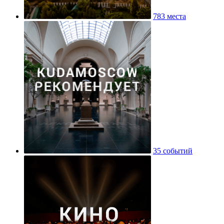
783 места
35 событий