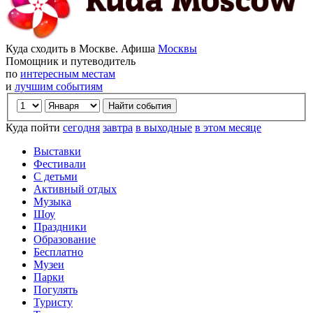
Куда сходить в Москве. Афиша
Москвы
Помощник и путеводитель
по
интересным местам
и
лучшим событиям
Куда пойти
сегодня
завтра
в выходные
в этом месяце
Выставки
Фестивали
С детьми
Активный отдых
Музыка
Шоу
Праздники
Образование
Бесплатно
Музеи
Парки
Погулять
Туристу