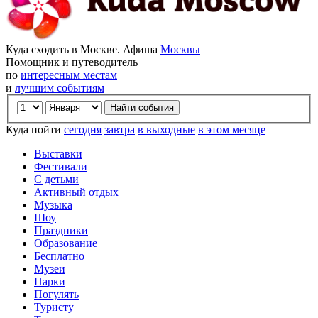
Куда сходить в Москве. Афиша
Москвы
Помощник и путеводитель
по
интересным местам
и
лучшим событиям
Куда пойти
сегодня
завтра
в выходные
в этом месяце
Выставки
Фестивали
С детьми
Активный отдых
Музыка
Шоу
Праздники
Образование
Бесплатно
Музеи
Парки
Погулять
Туристу