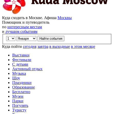
Куда сходить в Москве. Афиша
Москвы
Помощник и путеводитель
по
интересным местам
и
лучшим событиям
Куда пойти
сегодня
завтра
в выходные
в этом месяце
Выставки
Фестивали
С детьми
Активный отдых
Музыка
Шоу
Праздники
Образование
Бесплатно
Музеи
Парки
Погулять
Туристу