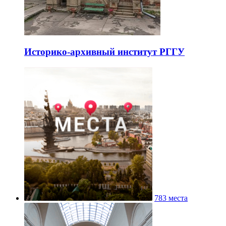
Историко-архивный институт РГГУ
783 места