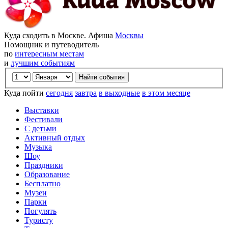
Куда сходить в Москве. Афиша
Москвы
Помощник и путеводитель
по
интересным местам
и
лучшим событиям
Куда пойти
сегодня
завтра
в выходные
в этом месяце
Выставки
Фестивали
С детьми
Активный отдых
Музыка
Шоу
Праздники
Образование
Бесплатно
Музеи
Парки
Погулять
Туристу