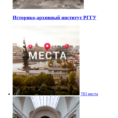
Историко-архивный институт РГГУ
783 места