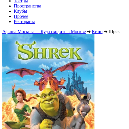
Театры
Пространства
Клубы
Прочее
Рестораны
Афиша Москвы — Куда сходить в Москве
➔
Кино
➔
Шрэк