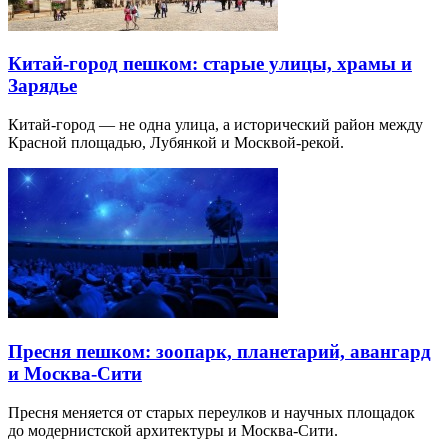
Китай-город пешком: старые улицы, храмы и
Зарядье
Китай-город — не одна улица, а исторический район между
Красной площадью, Лубянкой и Москвой-рекой.
Пресня пешком: зоопарк, планетарий, авангард
и Москва-Сити
Пресня меняется от старых переулков и научных площадок
до модернистской архитектуры и Москва-Сити.