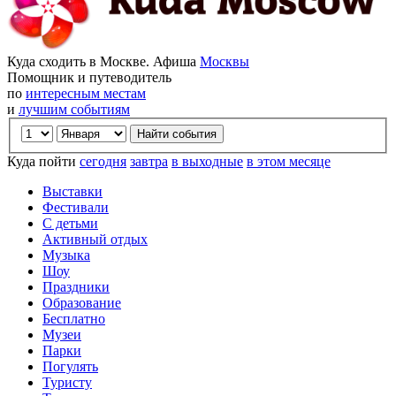
Куда сходить в Москве. Афиша
Москвы
Помощник и путеводитель
по
интересным местам
и
лучшим событиям
Куда пойти
сегодня
завтра
в выходные
в этом месяце
Выставки
Фестивали
С детьми
Активный отдых
Музыка
Шоу
Праздники
Образование
Бесплатно
Музеи
Парки
Погулять
Туристу