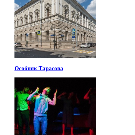
Особняк Тарасова