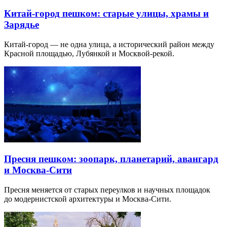
Китай-город пешком: старые улицы, храмы и
Зарядье
Китай-город — не одна улица, а исторический район между
Красной площадью, Лубянкой и Москвой-рекой.
Пресня пешком: зоопарк, планетарий, авангард
и Москва-Сити
Пресня меняется от старых переулков и научных площадок
до модернистской архитектуры и Москва-Сити.