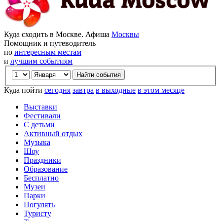
Куда сходить в Москве. Афиша
Москвы
Помощник и путеводитель
по
интересным местам
и
лучшим событиям
Куда пойти
сегодня
завтра
в выходные
в этом месяце
Выставки
Фестивали
С детьми
Активный отдых
Музыка
Шоу
Праздники
Образование
Бесплатно
Музеи
Парки
Погулять
Туристу