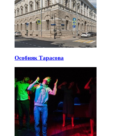
Особняк Тарасова