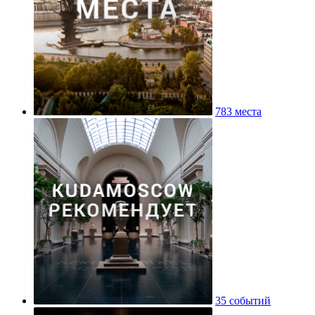
783 места
35 событий