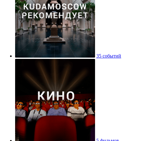
35 событий
5 фильмов