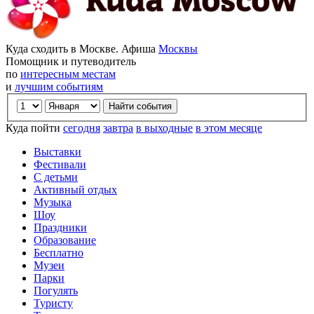
Куда сходить в Москве. Афиша
Москвы
Помощник и путеводитель
по
интересным местам
и
лучшим событиям
Куда пойти
сегодня
завтра
в выходные
в этом месяце
Выставки
Фестивали
С детьми
Активный отдых
Музыка
Шоу
Праздники
Образование
Бесплатно
Музеи
Парки
Погулять
Туристу