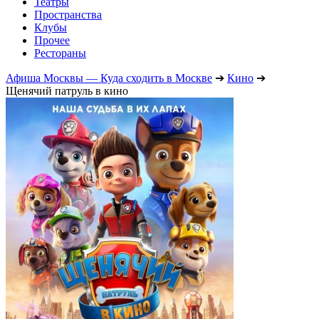
Театры
Пространства
Клубы
Прочее
Рестораны
Афиша Москвы — Куда сходить в Москве
➔
Кино
➔
Щенячий патруль в кино