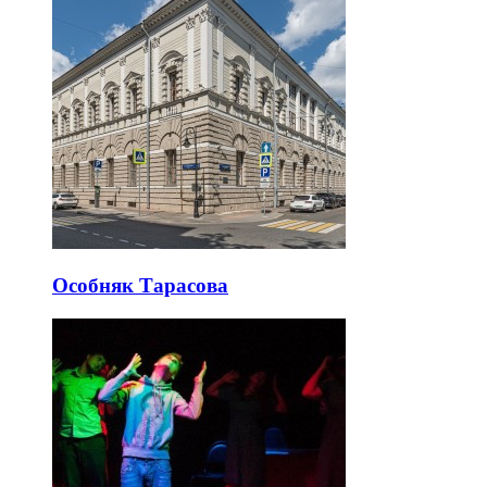
Особняк Тарасова