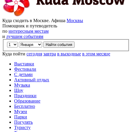
Куда сходить в Москве. Афиша
Москвы
Помощник и путеводитель
по
интересным местам
и
лучшим событиям
Куда пойти
сегодня
завтра
в выходные
в этом месяце
Выставки
Фестивали
С детьми
Активный отдых
Музыка
Шоу
Праздники
Образование
Бесплатно
Музеи
Парки
Погулять
Туристу