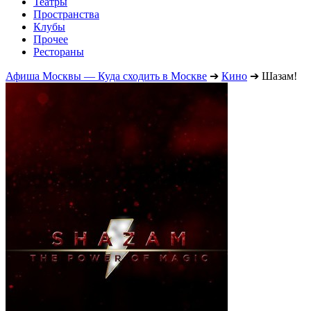
Театры
Пространства
Клубы
Прочее
Рестораны
Афиша Москвы — Куда сходить в Москве
➔
Кино
➔
Шазам!