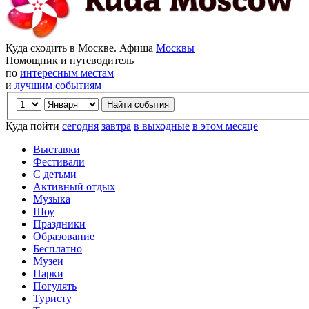
Куда сходить в Москве. Афиша
Москвы
Помощник и путеводитель
по
интересным местам
и
лучшим событиям
Куда пойти
сегодня
завтра
в выходные
в этом месяце
Выставки
Фестивали
С детьми
Активный отдых
Музыка
Шоу
Праздники
Образование
Бесплатно
Музеи
Парки
Погулять
Туристу