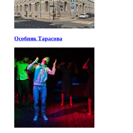
Особняк Тарасова