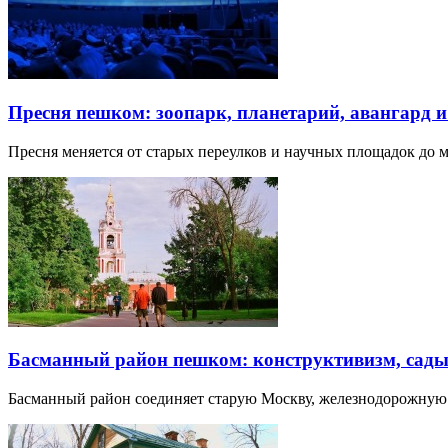
Пресня пешком: зоопарк, планетарий, авангард 
Пресня меняется от старых переулков и научных площадок до 
Басманный район пешком: конструктивизм, сады
Басманный район соединяет старую Москву, железнодорожную