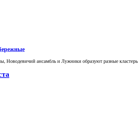
абережные
лы, Новодевичий ансамбль и Лужники образуют разные кластеры
ста