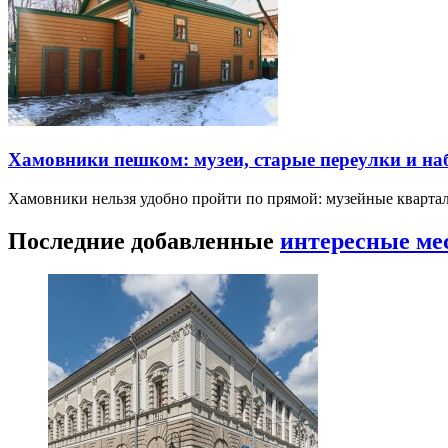
Хамовники пешком: музеи, старые переулки и н
Хамовники нельзя удобно пройти по прямой: музейные кварта
Последние добавленные
интересные ме