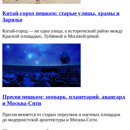
Китай-город пешком: старые улицы, храмы и
Зарядье
Китай-город — не одна улица, а исторический район между
Красной площадью, Лубянкой и Москвой-рекой.
Пресня пешком: зоопарк, планетарий, авангард
и Москва-Сити
Пресня меняется от старых переулков и научных площадок
до модернистской архитектуры и Москва-Сити.