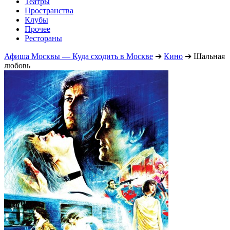
Театры
Пространства
Клубы
Прочее
Рестораны
Афиша Москвы — Куда сходить в Москве
➔
Кино
➔
Шальная
любовь