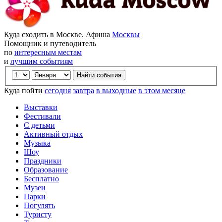
Куда сходить в Москве. Афиша
Москвы
Помощник и путеводитель
по
интересным местам
и
лучшим событиям
Куда пойти
сегодня
завтра
в выходные
в этом месяце
Выставки
Фестивали
С детьми
Активный отдых
Музыка
Шоу
Праздники
Образование
Бесплатно
Музеи
Парки
Погулять
Туристу