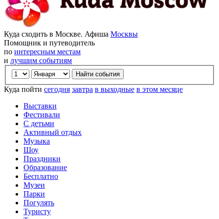
Куда сходить в Москве. Афиша
Москвы
Помощник и путеводитель
по
интересным местам
и
лучшим событиям
Куда пойти
сегодня
завтра
в выходные
в этом месяце
Выставки
Фестивали
С детьми
Активный отдых
Музыка
Шоу
Праздники
Образование
Бесплатно
Музеи
Парки
Погулять
Туристу