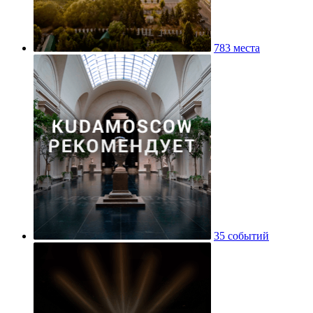
783 места
35 событий