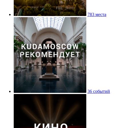
783 места
36 событий