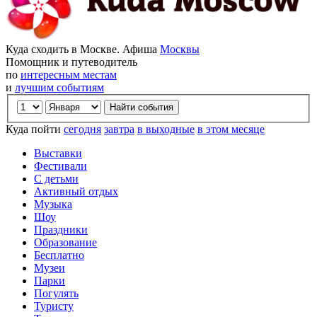
Куда сходить в Москве. Афиша
Москвы
Помощник и путеводитель
по
интересным местам
и
лучшим событиям
Куда пойти
сегодня
завтра
в выходные
в этом месяце
Выставки
Фестивали
С детьми
Активный отдых
Музыка
Шоу
Праздники
Образование
Бесплатно
Музеи
Парки
Погулять
Туристу